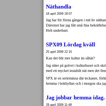
Näthandla
18 april 2009 18:07
Jag har för första gången i mit liv näthand
Däremot har jag fått små fina bekräftels
Helt underbart.
SPX09 Lördag kväll
25 april 2009 22:15
Kan det blir mer kultur än såhär?
Jag sitter på golvet i kulturhuset och skr
med ett mycket instabilt nät men det finns
SPX
är en seriemässa där teckanre, förl
hemma i bokhyllan och i morgon ska ja
Jag jobbar hemma idag.
29 april 2009 11:49