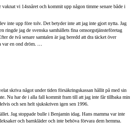
r vaknat vi 14snåret och kommit upp någon timme senare både i
inte upp före tolv. Det betyder inte att jag inte gjort nytta. Jag
en ringde jag de svenska samhällets fina omsorgstjänsteföretag
ter de två senare samtalen är jag beredd att dra täcket över
ra var en ond dröm. …
e velat skriva något under tiden försäkringskassan hållit på med sin
e. Nu har de i alla fall kommit fram till att jag inte får tillbaka min
 delvis och sen helt sjukskriven igen sen 1996.
 istället. Jag stoppade bulle i Benjamin idag. Hans mamma var inte
sa i leksaker och barnkläder och inte behöva förvara dem hemma.