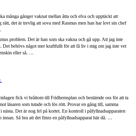
a många gånger vaknat mellan åtta och elva och upptäckt att
rätt, det är trevlig att sova med Rasmus men han har lovt sin chef
.
 Rasmus problem. Det är han som ska vakna och gå upp. Att jag inte
 Det behövs något mer kraftfullt för att få liv i mig om jag inte vet
rmskin eller så. …
.
rmidagen fick vi bråttom till Fridhemsplan och bestämde oss för att ta
mot läsaren som tutade och lös rött. Provar en gång till, samma
i nästa. Det är nog fel på kortet. En kontroll i påfyllnadsapparaten
dan innan. Så bra att det finns en påfyllnadsapparat här då. …