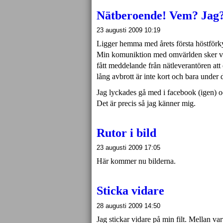
Nätberoende! Vem? Jag
23 augusti 2009 10:19
Ligger hemma med årets första höstförkyln
Min komuniktion med omvärlden sker via 
fått meddelande från nätleverantören att
lång avbrott är inte kort och bara under
Jag lyckades gå med i facebook (igen) o
Det är precis så jag känner mig.
Rutor i bild
23 augusti 2009 17:05
Här kommer nu bilderna.
Sticka vidare
28 augusti 2009 14:50
Jag stickar vidare på min filt. Mellan va