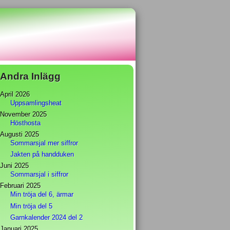
Andra Inlägg
April 2026
Uppsamlingsheat
November 2025
Hösthosta
Augusti 2025
Sommarsjal mer siffror
Jakten på handduken
Juni 2025
Sommarsjal i siffror
Februari 2025
Min tröja del 6, ärmar
Min tröja del 5
Garnkalender 2024 del 2
Januari 2025