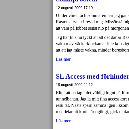
12 augusti 2009 17:19
Under våren och sommaren har jag gansk
Rasmus trynar brevid mig. Missörstå mig 
att vara på jobbet senst nio på morgonen
Jag har tills nu tyckt att att det där är
vaknar av väckarklockan är inte konstigt.
att att jag måste vakna, minder bergsbor
Läs mer
SL Access med förhinder
16 augusti 2009 22:12
Efter att ha tagit det väldigt lugnt på fö
tunnelbanan. Jag la mitt fina accesskort 
resultat. Nästa spärr, samma igen liksom 
meddelar att kortet är ogiltigt, gick ut 
Läs mer