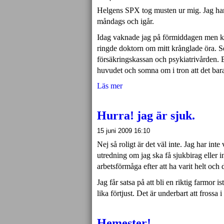
Helgens
SPX
tog musten ur mig. Jag ha
måndags och igår.
Idag vaknade jag på förmiddagen men klev 
ringde doktorn om mitt krånglade öra. S
försäkringskassan och psykiatrivården. Ef
huvudet och somna om i tron att det ba
Läs mer
Hurra! jag är sjuk.
15 juni 2009 16:10
Nej så roligt är det väl inte. Jag har int
utredning om jag ska få sjukbirag eller int
arbetsförmåga efter att ha varit helt och
Jag får satsa på att bli en riktig farmor
lika förtjust. Det är underbart att fros
Hemester!