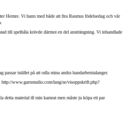
er Hemre. Vi hann med både att fira Rasmus födelsedag och vår
p.
ad till spelhåla krävde därmot en del ansträngning. Vi inhandlade
 passar istället på att odla mina andra handarbetstalanger.
: http://www.garnstudio.com/lang/se/visoppskrift.php?
dla detta material tll min kamrat men måste ju köpa ett par