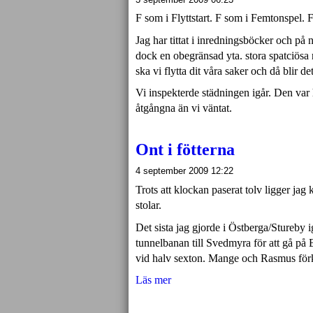
F som i Flyttstart. F som i Femtonspel. F
Jag har tittat i inredningsböcker och på nä
dock en obegränsad yta. stora spatciösa 
ska vi flytta dit våra saker och då blir de
Vi inspekterde städningen igår. Den var
åtgångna än vi väntat.
Ont i fötterna
4 september 2009 12:22
Trots att klockan paserat tolv ligger ja
stolar.
Det sista jag gjorde i Östberga/Stureby ig
tunnelbanan till Svedmyra för att gå på
vid halv sexton. Mange och Rasmus förkl
Läs mer