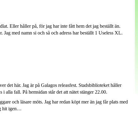
lat. Eller håller på, för jag har inte fått hem det jag beställt än.
er. Jag med namn si och så och adress har beställt 1 Useless XL.
iver det här. Jag är på Galagos releasfest. Stadsbiblioteket håller
 i alla fall. På hemsidan står det att nätet stänger 22.00.
äggare och läsare möts. Jag har redan köpt mer än jag får plats med
g hit igen…