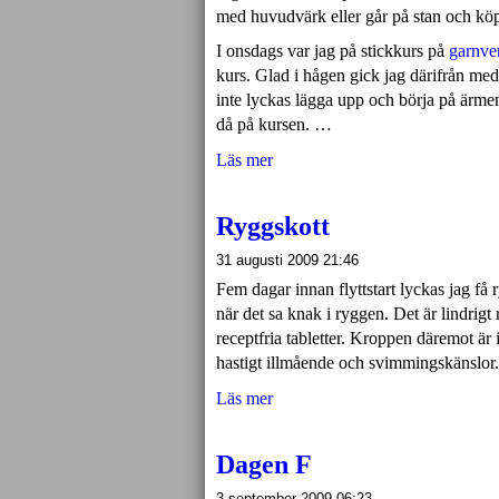
med huvudvärk eller går på stan och kö
I onsdags var jag på stickkurs på
garnve
kurs. Glad i hågen gick jag därifrån med
inte lyckas lägga upp och börja på ärmen
då på kursen. …
Läs mer
Ryggskott
31 augusti 2009 21:46
Fem dagar innan flyttstart lyckas jag få 
när det sa knak i ryggen. Det är lindrig
receptfria tabletter. Kroppen däremot är 
hastigt illmående och svimmingskänslor
Läs mer
Dagen F
3 september 2009 06:23