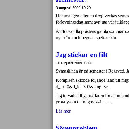
9 augusti 2009 19:20
Hemma igen efter en dryg veckas semest
förlovningsdag samt avnjuta vår julklap
Att förvandla prästens gamla sommarbost
ny skärm och begnad spelmaskin.
Jag stickar en filt
11 augusti 2009 12:00
Symaskinen är på semester i Rågsved. Jag
Kompisen skickde följande länk till mig
d_nr=0&d_id=395&lang=se.
Jag travade till garnaffären för att inhan
provnystan till mig också… …
Läs mer
Sömnproblem