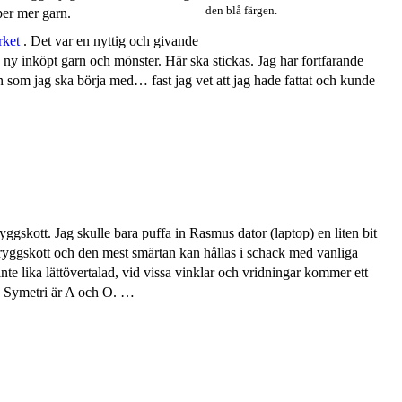
den blå färgen.
per mer garn.
rket
. Det var en nyttig och givande
 ny inköpt garn och mönster. Här ska stickas. Jag har fortfarande
 som jag ska börja med… fast jag vet att jag hade fattat och kunde
ryggskott. Jag skulle bara puffa in Rasmus dator (laptop) en liten bit
t ryggskott och den mest smärtan kan hållas i schack med vanliga
inte lika lättövertalad, vid vissa vinklar och vridningar kommer ett
. Symetri är A och O. …