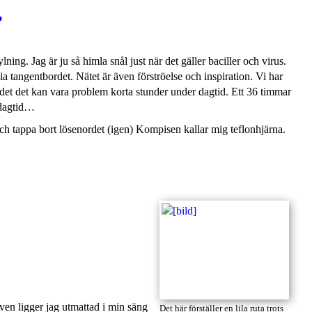
?
ing. Jag är ju så himla snål just när det gäller baciller och virus.
tangentbordet. Nätet är även förströelse och inspiration. Vi har
 det det kan vara problem korta stunder under dagtid. Ett 36 timmar
 dagtid…
ch tappa bort lösenordet (igen) Kompisen kallar mig teflonhjärna.
rven ligger jag utmattad i min säng
Det här förställer en lila ruta trots