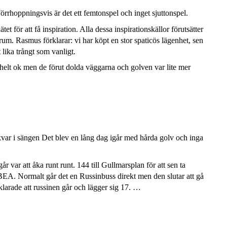
örrhoppningsvis är det ett femtonspel och inget sjuttonspel.
tet för att få inspiration. Alla dessa inspirationskällor förutsätter
rum. Rasmus förklarar: vi har köpt en stor spaticös lägenhet, sen
t lika trångt som vanligt.
 helt ok men de förut dolda väggarna och golven var lite mer
g kvar i sängen Det blev en lång dag igår med hårda golv och inga
år var att åka runt runt. 144 till Gullmarsplan för att sen ta
BEA
. Normalt går det en Russinbuss direkt men den slutar att gå
arade att russinen går och lägger sig 17. …