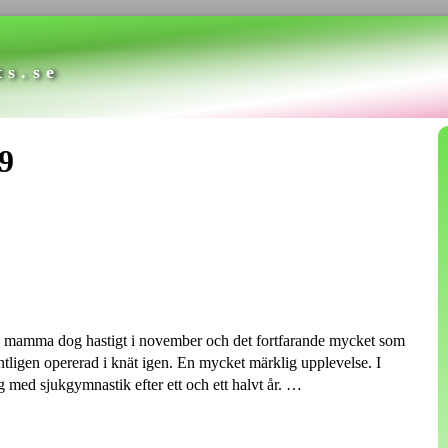
ts.se
9
n mamma dog hastigt i november och det fortfarande mycket som
 äntligen opererad i knät igen. En mycket märklig upplevelse. I
g med sjukgymnastik efter ett och ett halvt år. …