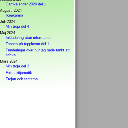
Garnkalender 2024 del 1
Augusti 2024
Ikeakarma
Juli 2024
Min tröja del 4
Maj 2024
Inkludering utan information
Toppen på toppluvan del 1
Funderingar över hur jag hade tänkt att
sticka
Mars 2024
Min tröja del 3
Extra tröjomatik
Tröjan och tanterna