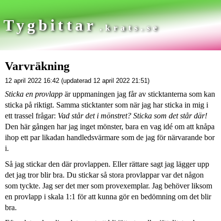
Tygbittar
.krats.se
Varvräkning
12 april 2022 16:42 (updaterad 12 april 2022 21:51)
Sticka en provlapp
är uppmaningen jag får av sticktanterna som kan
sticka på riktigt. Samma sticktanter som när jag har sticka in mig i
ett trassel frågar:
Vad står det i mönstret? Sticka som det står där!
Den här gången har jag inget mönster, bara en vag idé om att knåpa
ihop ett par likadan handledsvärmare som de jag för närvarande bor
i.
Så jag stickar den där provlappen. Eller rättare sagt jag lägger upp
det jag tror blir bra. Du stickar så stora provlappar var det någon
som tyckte. Jag ser det mer som provexemplar. Jag behöver liksom
en provlapp i skala 1:1 för att kunna gör en bedömning om det blir
bra.