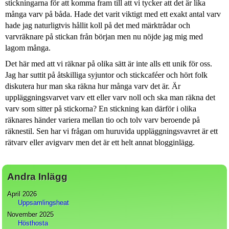
stickningarna för att komma fram till att vi tycker att det är lika
många varv på båda. Hade det varit viktigt med ett exakt antal varv
hade jag naturligtvis hållit koll på det med märktrådar och
varvräknare på stickan från början men nu nöjde jag mig med
lagom många.
Det här med att vi räknar på olika sätt är inte alls ett unik för oss.
Jag har suttit på åtskilliga syjuntor och stickcaféer och hört folk
diskutera hur man ska räkna hur många varv det är. Är
uppläggningsvarvet varv ett eller varv noll och ska man räkna det
varv som sitter på stickorna? En stickning kan därför i olika
räknares händer variera mellan tio och tolv varv beroende på
räknestil. Sen har vi frågan om huruvida uppläggningsvavret är ett
rätvarv eller avigvarv men det är ett helt annat blogginlägg.
Andra Inlägg
April 2026
Uppsamlingsheat
November 2025
Hösthosta