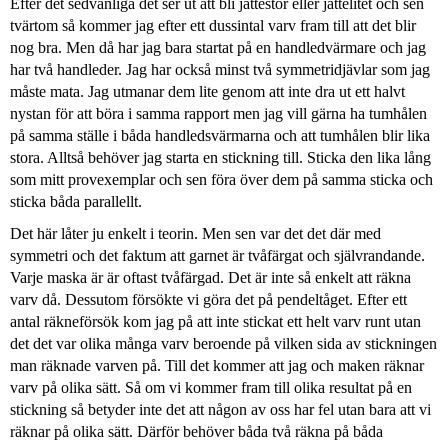
Efter det sedvanliga det ser ut att bli jättestor eller jättelitet och sen
tvärtom så kommer jag efter ett dussintal varv fram till att det blir
nog bra. Men då har jag bara startat på en handledvärmare och jag
har två handleder. Jag har också minst två symmetridjävlar som jag
måste mata. Jag utmanar dem lite genom att inte dra ut ett halvt
nystan för att böra i samma rapport men jag vill gärna ha tumhålen
på samma ställe i båda handledsvärmarna och att tumhålen blir lika
stora. Alltså behöver jag starta en stickning till. Sticka den lika lång
som mitt provexemplar och sen föra över dem på samma sticka och
sticka båda parallellt.
Det här låter ju enkelt i teorin. Men sen var det det där med
symmetri och det faktum att garnet är tvåfärgat och självrandande.
Varje maska är är oftast tvåfärgad. Det är inte så enkelt att räkna
varv då. Dessutom försökte vi göra det på pendeltåget. Efter ett
antal räkneförsök kom jag på att inte stickat ett helt varv runt utan
det det var olika många varv beroende på vilken sida av stickningen
man räknade varven på. Till det kommer att jag och maken räknar
varv på olika sätt. Så om vi kommer fram till olika resultat på en
stickning så betyder inte det att någon av oss har fel utan bara att vi
räknar på olika sätt. Därför behöver båda två räkna på båda