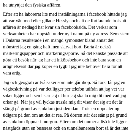
ha utnyttjat den fysiska affären.
Efter att ha laborerat lite med inställningarna i facebook hittade jag
att var vän med eller gillade Hesslys och att de fortfarande trots att
affären är nedlagd har kvar sin facebooksida. Det verkar som
verksamheten har uppstått under nytt namn på ny adress. Semestern
i Dalarna resulterade i en mängd symönster bland annat det
mönstret jag en gång haft men slarvat bort. Borta är också
markeringspapper och markeringssporre. Så det kanske passade att
göra ett besök när jag har ett inköpsbehov och inte bara som en
artighetsvisit där jag köper en tygbit jag inte behöver bara för att
vara artig.
Jag och geografi är två saker som inte går ihop. Så först får jag en
vägbeskrivning på var det ligger per telefon utifrån att jag vet var
saker ligger och sen listar jag ut hur jag ska ta mig dit med vad jag
orkar gå. När jag väl lyckas trassla mig dit visar det sig att det är
stängt på grund av sjukdom just den dan. Trots en uppdatering
tidigare på dan om att det är rea. På dörren står det stängt på grund
av sjukdom öppnar i morgon. Eftersom det numer alltså inte ligger
nästgårds utan en bussresa och en tunnelbaneresa bort så är det inte