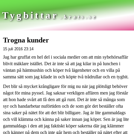
Tygbittar
.krats.se
Trogna kunder
15 juli 2016 23:14
Jag har gruffat en hel del i sociala medier om att min sybehörsaffär
blivit mäklare istället. Det är inte så att jag kilar in på lunchen i
väntan på hämtsushin och köper två lägenheter och en villa på
samma sätt som jag kilade in och köpte två trådrullar och en tygbit.
Det blir så mycket krångligare för mig nu när jag plötsligt behöver
något för mina pyssel. Jag saknar verkligen affären men jag förstår
att hon hade svårt att få den att gå runt. Det är inte så många som
syr och handarbetar nuförtiden och de som gör det beställer ofta
sina saker på nätet för att det blir billigare. Jag är lite gammaldags
och vill klämma och känna på saker innan jag köper. Sen är jag lite
gammaldags i den att jag faktiskt köper sakerna där jag klämmer
och känner på dem och inte går hem och beställer på nätet efter att