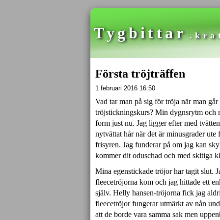
Tygbittar
.kra
Första tröjträffen
1 februari 2016 16:50
Vad tar man på sig för tröja när man går 
tröjstickningskurs? Min dygnsrytm och mi
form just nu. Jag ligger efter med tvätten
nytvättat hår när det är minusgrader ute fö
frisyren. Jag funderar på om jag kan skyl
kommer dit oduschad och med skitiga kl
Mina egenstickade tröjor har tagit slut. J
fleecetröjorna kom och jag hittade ett enk
själv. Helly hansen-tröjorna fick jag ald
fleecetröjor fungerar utmärkt av nån und
att de borde vara samma sak men uppenbar