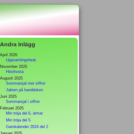
Andra Inlägg
April 2026
Uppsamlingsheat
November 2025
Hösthosta
Augusti 2025
Sommarsjal mer siffror
Jakten på handduken
Juni 2025
Sommarsjal i siffror
Februari 2025
Min tröja del 6, ärmar
Min tröja del 5
Garnkalender 2024 del 2
Januari 2025