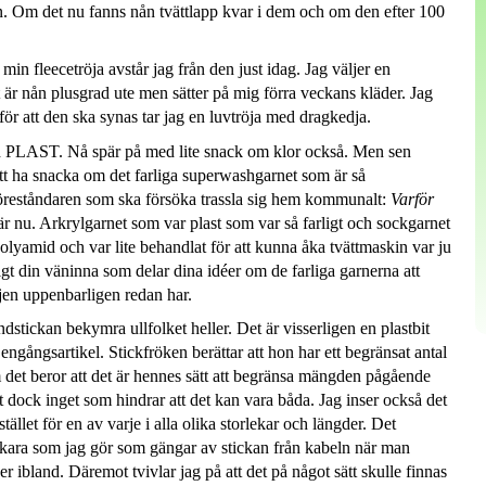
en. Om det nu fanns nån tvättlapp kvar i dem och om den efter 100
r min fleecetröja avstår jag från den just idag. Jag väljer en
 är nån plusgrad ute men sätter på mig förra veckans kläder. Jag
 för att den ska synas tar jag en luvtröja med dragkedja.
d
PLAST
. Nå spär på med lite snack om klor också. Men sen
att ha snacka om det farliga superwashgarnet som är så
sföreståndaren som ska försöka trassla sig hem kommunalt:
Varför
 nu. Arkrylgarnet som var plast som var så farligt och sockgarnet
 polyamid och var lite behandlat för att kunna åka tvättmaskin var ju
ligt din väninna som delar dina idéer om de farliga garnerna att
ljen uppenbarligen redan har.
ndstickan bekymra ullfolket heller. Det är visserligen en plastbit
gångsartikel. Stickfröken berättar att hon har ett begränsat antal
 det beror att det är hennes sätt att begränsa mängden pågående
 dock inget som hindrar att det kan vara båda. Jag inser också det
stället för en av varje i alla olika storlekar och längder. Det
n skara som jag gör som gängar av stickan från kabeln när man
er ibland. Däremot tvivlar jag på att det på något sätt skulle finnas