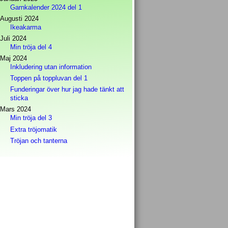
Garnkalender 2024 del 1
Augusti 2024
Ikeakarma
Juli 2024
Min tröja del 4
Maj 2024
Inkludering utan information
Toppen på toppluvan del 1
Funderingar över hur jag hade tänkt att
sticka
Mars 2024
Min tröja del 3
Extra tröjomatik
Tröjan och tanterna