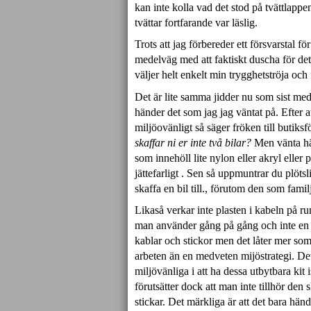
kan inte kolla vad det stod på tvättlapp
tvättar fortfarande var läslig.
Trots att jag förbereder ett försvarstal fö
medelväg med att faktiskt duscha för det
väljer helt enkelt min trygghetströja och
Det är lite samma jidder nu som sist me
händer det som jag jag väntat på. Efter 
miljöovänligt så säger fröken till butik
skaffar ni er inte två bilar?
Men vänta här
som innehöll lite nylon eller akryl eller
jättefarligt . Sen så uppmuntrar du plöts
skaffa en bil till., förutom den som fami
Likaså verkar inte plasten i kabeln på ru
man använder gång på gång och inte en en
kablar och stickor men det låter mer som
arbeten än en medveten mijöstrategi. Det
miljövänliga i att ha dessa utbytbara kit i
förutsätter dock att man inte tillhör de
stickar. Det märkliga är att det bara händ