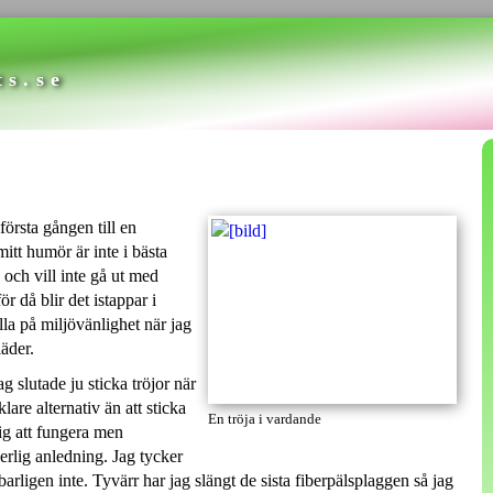
ts.se
första gången till en
tt humör är inte i bästa
 och vill inte gå ut med
r då blir det istappar i
la på miljövänlighet när jag
äder.
ag slutade ju sticka tröjor när
lare alternativ än att sticka
En tröja i vardande
rig att fungera men
erlig anledning. Jag tycker
ligen inte. Tyvärr har jag slängt de sista fiberpälsplaggen så jag