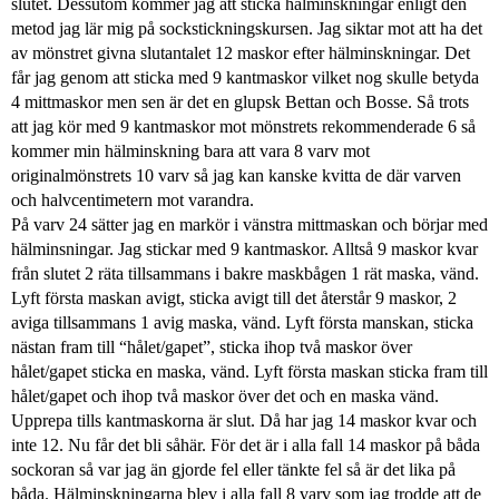
slutet. Dessutom kommer jag att sticka hälminskningar enligt den
metod jag lär mig på sockstickningskursen. Jag siktar mot att ha det
av mönstret givna slutantalet 12 maskor efter hälminskningar. Det
får jag genom att sticka med 9 kantmaskor vilket nog skulle betyda
4 mittmaskor men sen är det en glupsk Bettan och Bosse. Så trots
att jag kör med 9 kantmaskor mot mönstrets rekommenderade 6 så
kommer min hälminskning bara att vara 8 varv mot
originalmönstrets 10 varv så jag kan kanske kvitta de där varven
och halvcentimetern mot varandra.
På varv 24 sätter jag en markör i vänstra mittmaskan och börjar med
hälminsningar. Jag stickar med 9 kantmaskor. Alltså 9 maskor kvar
från slutet 2 räta tillsammans i bakre maskbågen 1 rät maska, vänd.
Lyft första maskan avigt, sticka avigt till det återstår 9 maskor, 2
aviga tillsammans 1 avig maska, vänd. Lyft första manskan, sticka
nästan fram till “hålet/gapet”, sticka ihop två maskor över
hålet/gapet sticka en maska, vänd. Lyft första maskan sticka fram till
hålet/gapet och ihop två maskor över det och en maska vänd.
Upprepa tills kantmaskorna är slut. Då har jag 14 maskor kvar och
inte 12. Nu får det bli såhär. För det är i alla fall 14 maskor på båda
sockoran så var jag än gjorde fel eller tänkte fel så är det lika på
båda. Hälminskningarna blev i alla fall 8 varv som jag trodde att de