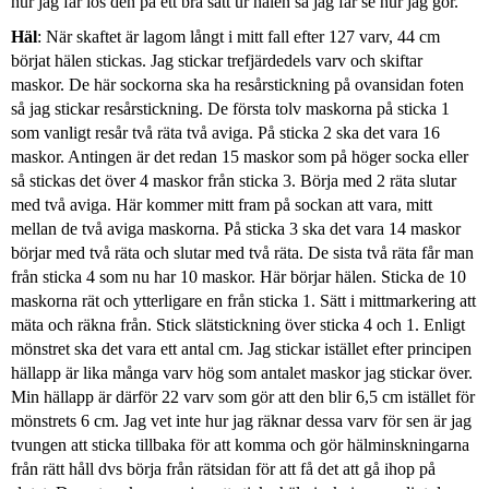
hur jag får lös den på ett bra sätt ur hälen så jag får se hur jag gör.
Häl
: När skaftet är lagom långt i mitt fall efter 127 varv, 44 cm
börjat hälen stickas. Jag stickar trefjärdedels varv och skiftar
maskor. De här sockorna ska ha resårstickning på ovansidan foten
så jag stickar resårstickning. De första tolv maskorna på sticka 1
som vanligt resår två räta två aviga. På sticka 2 ska det vara 16
maskor. Antingen är det redan 15 maskor som på höger socka eller
så stickas det över 4 maskor från sticka 3. Börja med 2 räta slutar
med två aviga. Här kommer mitt fram på sockan att vara, mitt
mellan de två aviga maskorna. På sticka 3 ska det vara 14 maskor
börjar med två räta och slutar med två räta. De sista två räta får man
från sticka 4 som nu har 10 maskor. Här börjar hälen. Sticka de 10
maskorna rät och ytterligare en från sticka 1. Sätt i mittmarkering att
mäta och räkna från. Stick slätstickning över sticka 4 och 1. Enligt
mönstret ska det vara ett antal cm. Jag stickar istället efter principen
hällapp är lika många varv hög som antalet maskor jag stickar över.
Min hällapp är därför 22 varv som gör att den blir 6,5 cm istället för
mönstrets 6 cm. Jag vet inte hur jag räknar dessa varv för sen är jag
tvungen att sticka tillbaka för att komma och gör hälminskningarna
från rätt håll dvs börja från rätsidan för att få det att gå ihop på