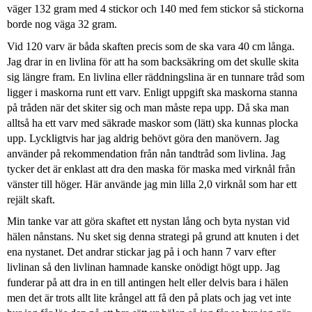
väger 132 gram med 4 stickor och 140 med fem stickor så stickorna
borde nog väga 32 gram.
Vid 120 varv är båda skaften precis som de ska vara 40 cm långa.
Jag drar in en livlina för att ha som backsäkring om det skulle skita
sig längre fram. En livlina eller räddningslina är en tunnare tråd som
ligger i maskorna runt ett varv. Enligt uppgift ska maskorna stanna
på tråden när det skiter sig och man måste repa upp. Då ska man
alltså ha ett varv med säkrade maskor som (lätt) ska kunnas plocka
upp. Lyckligtvis har jag aldrig behövt göra den manövern. Jag
använder på rekommendation från nån tandtråd som livlina. Jag
tycker det är enklast att dra den maska för maska med virknål från
vänster till höger. Här använde jag min lilla 2,0 virknål som har ett
rejält skaft.
Min tanke var att göra skaftet ett nystan lång och byta nystan vid
hälen nånstans. Nu sket sig denna strategi på grund att knuten i det
ena nystanet. Det andrar stickar jag på i och hann 7 varv efter
livlinan så den livlinan hamnade kanske onödigt högt upp. Jag
funderar på att dra in en till antingen helt eller delvis bara i hälen
men det är trots allt lite krångel att få den på plats och jag vet inte