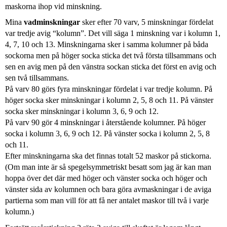
maskorna ihop vid minskning.
Mina
vadminskningar
sker efter 70 varv, 5 minskningar fördelat
var tredje avig “kolumn”. Det vill säga 1 minskning var i kolumn 1,
4, 7, 10 och 13. Minskningarna sker i samma kolumner på båda
sockorna men på höger socka sticka det två första tillsammans och
sen en avig men på den vänstra sockan sticka det först en avig och
sen två tillsammans.
På varv 80 görs fyra minskningar fördelat i var tredje kolumn. På
höger socka sker minskningar i kolumn 2, 5, 8 och 11. På vänster
socka sker minskningar i kolumn 3, 6, 9 och 12.
På varv 90 gör 4 minskningar i återstående kolumner. På höger
socka i kolumn 3, 6, 9 och 12. På vänster socka i kolumn 2, 5, 8
och 11.
Efter minskningarna ska det finnas totalt 52 maskor på stickorna.
(Om man inte är så spegelsymmetriskt besatt som jag är kan man
hoppa över det där med höger och vänster socka och höger och
vänster sida av kolumnen och bara göra avmaskningar i de aviga
partierna som man vill för att få ner antalet maskor till två i varje
kolumn.)