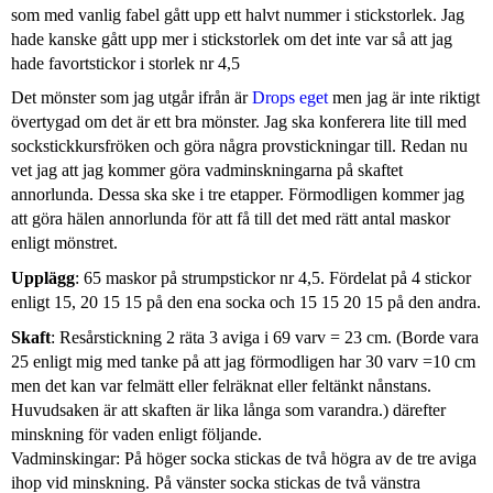
som med vanlig fabel gått upp ett halvt nummer i stickstorlek. Jag
hade kanske gått upp mer i stickstorlek om det inte var så att jag
hade favortstickor i storlek nr 4,5
Det mönster som jag utgår ifrån är
Drops eget
men jag är inte riktigt
övertygad om det är ett bra mönster. Jag ska konferera lite till med
sockstickkursfröken och göra några provstickningar till. Redan nu
vet jag att jag kommer göra vadminskningarna på skaftet
annorlunda. Dessa ska ske i tre etapper. Förmodligen kommer jag
att göra hälen annorlunda för att få till det med rätt antal maskor
enligt mönstret.
Upplägg
: 65 maskor på strumpstickor nr 4,5. Fördelat på 4 stickor
enligt 15, 20 15 15 på den ena socka och 15 15 20 15 på den andra.
Skaft
: Resårstickning 2 räta 3 aviga i 69 varv = 23 cm. (Borde vara
25 enligt mig med tanke på att jag förmodligen har 30 varv =10 cm
men det kan var felmätt eller felräknat eller feltänkt nånstans.
Huvudsaken är att skaften är lika långa som varandra.) därefter
minskning för vaden enligt följande.
Vadminskingar: På höger socka stickas de två högra av de tre aviga
ihop vid minskning. På vänster socka stickas de två vänstra