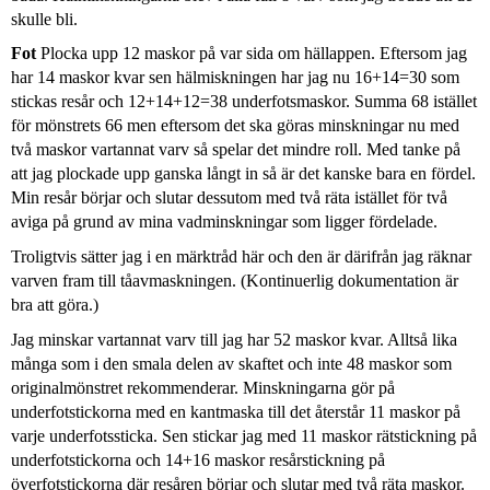
skulle bli.
Fot
Plocka upp 12 maskor på var sida om hällappen. Eftersom jag
har 14 maskor kvar sen hälmiskningen har jag nu 16+14=30 som
stickas resår och 12+14+12=38 underfotsmaskor. Summa 68 istället
för mönstrets 66 men eftersom det ska göras minskningar nu med
två maskor vartannat varv så spelar det mindre roll. Med tanke på
att jag plockade upp ganska långt in så är det kanske bara en fördel.
Min resår börjar och slutar dessutom med två räta istället för två
aviga på grund av mina vadminskningar som ligger fördelade.
Troligtvis sätter jag i en märktråd här och den är därifrån jag räknar
varven fram till tåavmaskningen. (Kontinuerlig dokumentation är
bra att göra.)
Jag minskar vartannat varv till jag har 52 maskor kvar. Alltså lika
många som i den smala delen av skaftet och inte 48 maskor som
originalmönstret rekommenderar. Minskningarna gör på
underfotstickorna med en kantmaska till det återstår 11 maskor på
varje underfotssticka. Sen stickar jag med 11 maskor rätstickning på
underfotstickorna och 14+16 maskor resårstickning på
överfotstickorna där resåren börjar och slutar med två räta maskor.