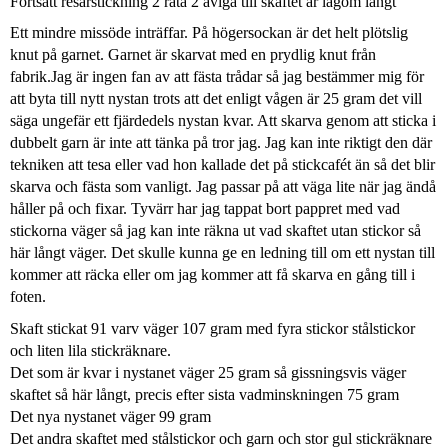
Fortsätt resårstickning 2 räta 2 aviga till skaftet är lagom långt
Ett mindre missöde inträffar. På högersockan är det helt plötslig
knut på garnet. Garnet är skarvat med en prydlig knut från
fabrik.Jag är ingen fan av att fästa trådar så jag bestämmer mig för
att byta till nytt nystan trots att det enligt vågen är 25 gram det vill
säga ungefär ett fjärdedels nystan kvar. Att skarva genom att sticka i
dubbelt garn är inte att tänka på tror jag. Jag kan inte riktigt den där
tekniken att tesa eller vad hon kallade det på stickcafét än så det blir
skarva och fästa som vanligt. Jag passar på att väga lite när jag ändå
håller på och fixar. Tyvärr har jag tappat bort pappret med vad
stickorna väger så jag kan inte räkna ut vad skaftet utan stickor så
här långt väger. Det skulle kunna ge en ledning till om ett nystan till
kommer att räcka eller om jag kommer att få skarva en gång till i
foten.
Skaft stickat 91 varv väger 107 gram med fyra stickor stålstickor
och liten lila stickräknare.
Det som är kvar i nystanet väger 25 gram så gissningsvis väger
skaftet så här långt, precis efter sista vadminskningen 75 gram
Det nya nystanet väger 99 gram
Det andra skaftet med stålstickor och garn och stor gul stickräknare