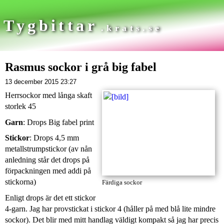
Tygbittar
.krats.se
Rasmus sockor i grå big fabel
13 december 2015 23:27
Herrsockor med långa skaft
storlek 45
Garn
: Drops Big fabel print
Stickor
: Drops 4,5 mm
metallstrumpstickor (av nån
anledning står det drops på
förpackningen med addi på
stickorna)
Färdiga sockor
Enligt drops är det ett stickor
4-garn. Jag har provstickat i stickor 4 (håller på med blå lite mindre
sockor). Det blir med mitt handlag väldigt kompakt så jag har precis