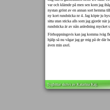
var och klämde på men sen kom jag ihåg 
nystan grönt av en annan sort hemma till 
ny kort rundsticka nr 4. Jag köpte ju hyst
sitta utan sticka alls som jag gjorde när
rundsticka är av nån anledning mycket sk
Förhoppningsvis kan jag komma iväg fler 
hjälp så nu vågar jag ge mig på de där h
även min axel.
Tygbittar skrivs av Katarina Kaj.