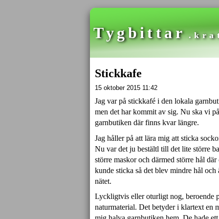
Tygbittar
.kra
Stickkafe
15 oktober 2015 11:42
Jag var på stickkafé i den lokala garnbuti
men det har kommit av sig. Nu ska vi på
garnbutiken där finns kvar längre.
Jag håller på att lära mig att sticka soc
Nu var det ju bestältl till det lite större
större maskor och därmed större hål där d
kunde sticka så det blev mindre hål och
nätet.
Lyckligtvis eller oturligt nog, beroende 
naturmaterial. Det betyder i klartext en
mig halva garnbutiken hem. De hade ett a