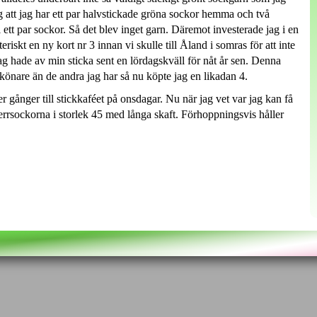
att jag har ett par halvstickade gröna sockor hemma och två
ett par sockor. Så det blev inget garn. Däremot investerade jag i en
eriskt en ny kort nr 3 innan vi skulle till Åland i somras för att inte
 jag hade av min sticka sent en lördagskväll för nåt år sen. Denna
önare än de andra jag har så nu köpte jag en likadan 4.
gånger till stickkaféet på onsdagar. Nu när jag vet var jag kan få
errsockorna i storlek 45 med långa skaft. Förhoppningsvis håller