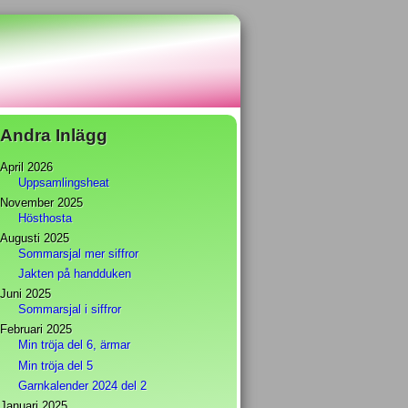
Andra Inlägg
April 2026
Uppsamlingsheat
November 2025
Hösthosta
Augusti 2025
Sommarsjal mer siffror
Jakten på handduken
Juni 2025
Sommarsjal i siffror
Februari 2025
Min tröja del 6, ärmar
Min tröja del 5
Garnkalender 2024 del 2
Januari 2025