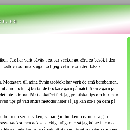
ts.se
ken. Jag har varit påväg i ett par veckor att göra ett besök i den
 hostlov i sommarstugan och jag vet inte om den lokala
kor. Mottagare till mina övningsobjekt har varit de små barnbarnen.
 barnbarnet och jag beställde tjockare garn på nätet. Större garn ger
et inte blir bra. På stickkaféet fick jag praktiska tips om hur man
 även tips på vad andra metoder heter så jag kan söka på dem på
på hur man ser på saken, så har garnbutiken nästan bara garn i
 massa vackra men ack så stickiga ullgarner så jag köpte inte med
lldeles underbart inte så väldigt stickigt grönt sockgarn som jag