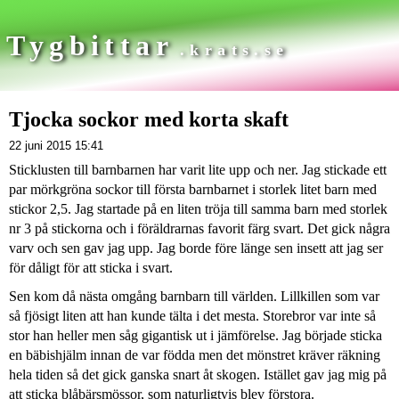
Tygbittar
.krats.se
Tjocka sockor med korta skaft
22 juni 2015 15:41
Sticklusten till barnbarnen har varit lite upp och ner. Jag stickade ett
par mörkgröna sockor till första barnbarnet i storlek litet barn med
stickor 2,5. Jag startade på en liten tröja till samma barn med storlek
nr 3 på stickorna och i föräldrarnas favorit färg svart. Det gick några
varv och sen gav jag upp. Jag borde före länge sen insett att jag ser
för dåligt för att sticka i svart.
Sen kom då nästa omgång barnbarn till världen. Lillkillen som var
så fjösigt liten att han kunde tälta i det mesta. Storebror var inte så
stor han heller men såg gigantisk ut i jämförelse. Jag började sticka
en bäbishjälm innan de var födda men det mönstret kräver räkning
hela tiden så det gick ganska snart åt skogen. Istället gav jag mig på
att sticka blåbärsmössor, som naturligtvis blev förstora.