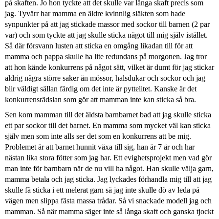
på skaften. Jo hon tyckte att det skulle var långa skaft precis som
jag. Tyvärr har mamma en äldre kvinnlig släkten som hade
synpunkter på att jag stickade massor med sockor till barnen (2 par
var) och som tyckte att jag skulle sticka något till mig själv istället.
Så där försvann lusten att sticka en omgång likadan till för att
mamma och pappa skulle ha lite redundans på morgonen. Jag tror
att hon kände konkurrens på något sätt, vilket är dumt för jag stickar
aldrig några större saker än mössor, halsdukar och sockor och jag
blir väldigt sällan färdig om det inte är pyttelitet. Kanske är det
konkurrensrädslan som gör att mamman inte kan sticka så bra.
Sen kom mamman till det äldsta barnbarnet bad att jag skulle sticka
ett par sockor till det barnet. En mamma som mycket väl kan sticka
själv men som inte alls ser det som en konkurrens att be mig.
Problemet är att barnet hunnit växa till sig, han är 7 år och har
nästan lika stora fötter som jag har. Ett evighetsprojekt men vad gör
man inte för barnbarn när de nu vill ha något. Han skulle välja garn,
mamma betala och jag sticka. Jag lyckades förhandla mig till att jag
skulle få sticka i ett melerat garn så jag inte skulle dö av leda på
vägen men slippa fästa massa trådar. Så vi snackade modell jag och
mamman. Så när mamma säger inte så långa skaft och ganska tjockt