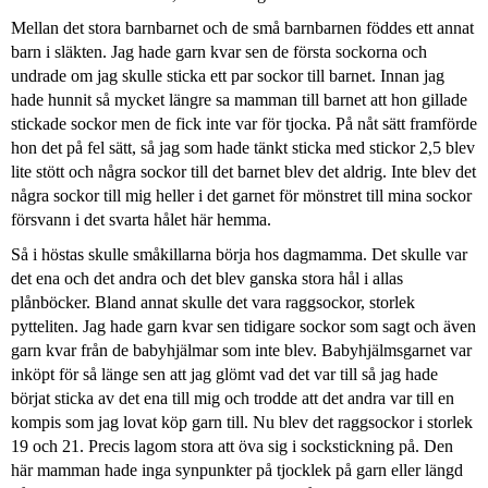
Mellan det stora barnbarnet och de små barnbarnen föddes ett annat
barn i släkten. Jag hade garn kvar sen de första sockorna och
undrade om jag skulle sticka ett par sockor till barnet. Innan jag
hade hunnit så mycket längre sa mamman till barnet att hon gillade
stickade sockor men de fick inte var för tjocka. På nåt sätt framförde
hon det på fel sätt, så jag som hade tänkt sticka med stickor 2,5 blev
lite stött och några sockor till det barnet blev det aldrig. Inte blev det
några sockor till mig heller i det garnet för mönstret till mina sockor
försvann i det svarta hålet här hemma.
Så i höstas skulle småkillarna börja hos dagmamma. Det skulle var
det ena och det andra och det blev ganska stora hål i allas
plånböcker. Bland annat skulle det vara raggsockor, storlek
pytteliten. Jag hade garn kvar sen tidigare sockor som sagt och även
garn kvar från de babyhjälmar som inte blev. Babyhjälmsgarnet var
inköpt för så länge sen att jag glömt vad det var till så jag hade
börjat sticka av det ena till mig och trodde att det andra var till en
kompis som jag lovat köp garn till. Nu blev det raggsockor i storlek
19 och 21. Precis lagom stora att öva sig i sockstickning på. Den
här mamman hade inga synpunkter på tjocklek på garn eller längd