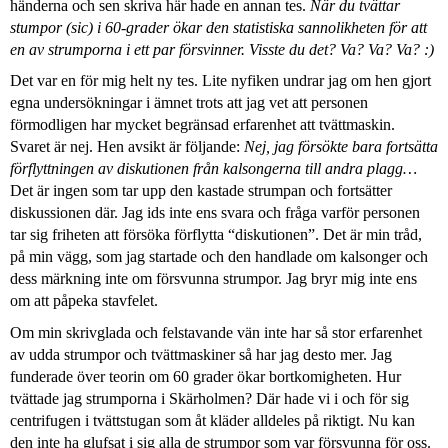
händerna och sen skriva här hade en annan tes.
När du tvättar
stumpor (sic) i 60-grader ökar den statistiska sannolikheten för att
en av strumporna i ett par försvinner. Visste du det? Va? Va? Va? :)
Det var en för mig helt ny tes. Lite nyfiken undrar jag om hen gjort
egna undersökningar i ämnet trots att jag vet att personen
förmodligen har mycket begränsad erfarenhet att tvättmaskin.
Svaret är nej. Hen avsikt är följande:
Nej, jag försökte bara fortsätta
förflyttningen av diskutionen från kalsongerna till andra plagg…
Det är ingen som tar upp den kastade strumpan och fortsätter
diskussionen där. Jag ids inte ens svara och fråga varför personen
tar sig friheten att försöka förflytta “diskutionen”. Det är min tråd,
på min vägg, som jag startade och den handlade om kalsonger och
dess märkning inte om försvunna strumpor. Jag bryr mig inte ens
om att påpeka stavfelet.
Om min skrivglada och felstavande vän inte har så stor erfarenhet
av udda strumpor och tvättmaskiner så har jag desto mer. Jag
funderade över teorin om 60 grader ökar bortkomigheten. Hur
tvättade jag strumporna i Skärholmen? Där hade vi i och för sig
centrifugen i tvättstugan som åt kläder alldeles på riktigt. Nu kan
den inte ha glufsat i sig alla de strumpor som var försvunna för oss.