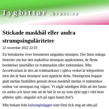
Tygbittar
.krats.se
Stickade maskhål eller andra
strumpsinguläriteter
12 november 2012 22:03
En betraktelse över fenomenet singulära strumpor. Det finns många
historier om hur den makalösa strumpan uppkommer, de flesta
berättelser innehåller en tvättmaskin eller torktumlare. Min
favoritvariant är den att tvättmaskiner i själva verket är teleportörer
men det är bara strumpor som upptäckt detta. Strumporna hoppar
glatt mellan hushållen genom dessa maskhål medan vi människor
undrar var strumpan tog vägen. Vi utgår nämligen ifrån att det fanns
en andra och inser inte att de här är en ny som dykt upp i vårt hem
alldeles själv, singulär och på egen hand (fot?).
Min bekant från
kalsonginlägget
som först fick mig att sitta på