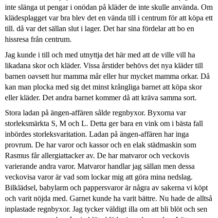
inte slänga ut pengar i onödan på kläder de inte skulle använda. Om
klädesplagget var bra blev det en vända till i centrum för att köpa ett
till. då var det sällan slut i lager. Det har sina fördelar att bo en
hissresa från centrum.
Jag kunde i till och med utnyttja det här med att de ville vill ha
likadana skor och kläder. Vissa årstider behövs det nya kläder till
barnen oavsett hur mamma mår eller hur mycket mamma orkar. Då
kan man plocka med sig det minst krångliga barnet att köpa skor
eller kläder. Det andra barnet kommer då att kräva samma sort.
Stora ladan på ängen-affären sålde regnbyxor. Byxorna var
storleksmärkta S, M och L. Detta ger bara en vink om i bästa fall
inbördes storleksvaritation. Ladan på ängen-affären har inga
provrum. De har varor och kassor och en elak städmaskin som
Rasmus får allergiattacker av. De har matvaror och veckovis
varierande andra varor. Matvaror handlar jag sällan men dessa
veckovisa varor är vad som lockar mig att göra mina nedslag.
Bilklädsel, babylarm och pappersvaror är några av sakerna vi köpt
och varit nöjda med. Garnet kunde ha varit bättre. Nu hade de alltså
inplastade regnbyxor. Jag tycker väldigt illa om att bli blöt och sen