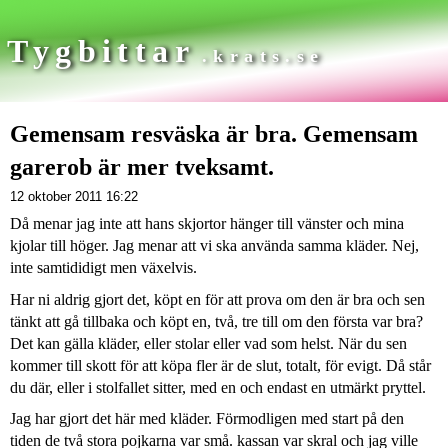
Tygbittar
.krats.se
Gemensam resväska är bra. Gemensam
garerob är mer tveksamt.
12 oktober 2011 16:22
Då menar jag inte att hans skjortor hänger till vänster och mina
kjolar till höger. Jag menar att vi ska använda samma kläder. Nej,
inte samtididigt men växelvis.
Har ni aldrig gjort det, köpt en för att prova om den är bra och sen
tänkt att gå tillbaka och köpt en, två, tre till om den första var bra?
Det kan gälla kläder, eller stolar eller vad som helst. När du sen
kommer till skott för att köpa fler är de slut, totalt, för evigt. Då står
du där, eller i stolfallet sitter, med en och endast en utmärkt pryttel.
Jag har gjort det här med kläder. Förmodligen med start på den
tiden de två stora pojkarna var små. kassan var skral och jag ville