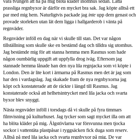
vara tvungen att ha på mig blöta kläder inomhus sedan. Lätta
prassliga regnbyxor är därför en mycket bra sak. Jag köpte alltså ett
par med mig hem. Naturligtvis packade jag
inte
upp dem genast och
provade storleken utan lät dem ligga i hallgarderob i vänta på
regnväder.
Regnväder inföll en dag när vi skulle till stan. Det var någon
tillställning som skulle ske en bestämd dag och tilldra sig utomhus.
Jag bestämde mig för att stanna hemma men Rasmus som hade
någon oumbärlig uppgift att uppfylla drog iväg. Eftersom jag
stannade hemma lånade han den nya lila regnjacka som vi köpte i
London. Den är lite kort i ärmarna på Rasmus men det är jag som
har den i vardagslag. Jag skakade fram de nya regnbyxorna jag
köpt och konstaterade att de räckte i längd till Rasmus. Jag
konstaterade också att helhetsintrycket med lila jacka och svarta
byxor blev snyggt.
Nästa regnväder inföll i torsdags då vi skulle på fyra timmars
filmvisning på kulturhuset. Jag tycker som sagt mycket illa om att
ha blöta kläder på mig. Älgstövlarna var försvunna men tjocka
sockor i vattentäta plastpåsar i ryggsäcken fick duga som reserv.
Alltså på med lila jacka och svarta regnbyxor på mig. De var