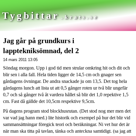
Tygbittar
.krats.se
Jag går på grundkurs i
lapptekniksömnad, del 2
14 mars 2011 13:05
Söndag morgon. Upp i god tid men strular omkring hit och dit och
blir sen i alla fall. Hela tiden ligger de 14,5 cm och gnager sen
gårdagens övningar. De andra snackade ju om 13,5. Det tog hela
gårdagens lunch att lista ut att 0,5 gånger roten ur två blir ungefär
0,7 och så gånger två åt vardera hållet så blir det 1,0 repektive 1,5
cm. Fast då gällde det 10,5cm respektive 9,5cm.
På dagens program stod blockhusrutan. (Det stod nog mer men det
var vad jag hann med.) lite historik och exempel på hur det blir vid
sammansättningar föregick teori och beräkningar. Ni vet hur det är
när man ska titta på tavlan, tänka och anteckna samtidigt. (sa jag att