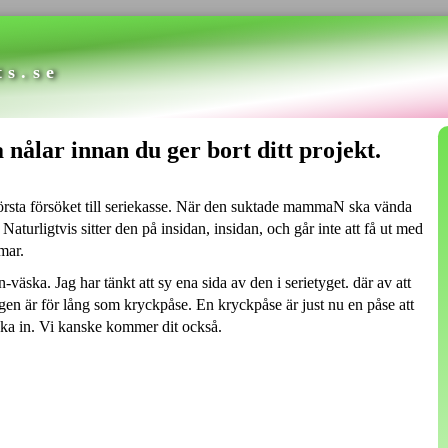
ts.se
a nålar innan du ger bort ditt projekt.
första försöket till seriekasse. När den suktade mammaN ska vända
Naturligtvis sitter den på insidan, insidan, och går inte att få ut med
mar.
-väska. Jag har tänkt att sy ena sida av den i serietyget. där av att
gen är för lång som kryckpåse. En kryckpåse är just nu en påse att
cka in. Vi kanske kommer dit också.