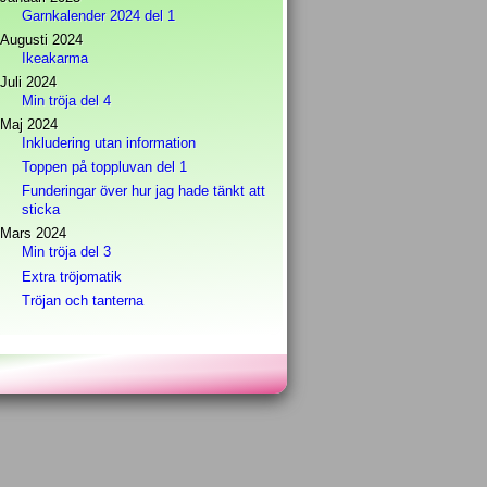
Garnkalender 2024 del 1
Augusti 2024
Ikeakarma
Juli 2024
Min tröja del 4
Maj 2024
Inkludering utan information
Toppen på toppluvan del 1
Funderingar över hur jag hade tänkt att
sticka
Mars 2024
Min tröja del 3
Extra tröjomatik
Tröjan och tanterna