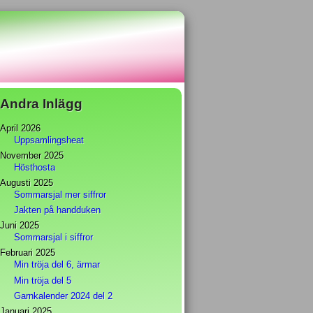
Andra Inlägg
April 2026
Uppsamlingsheat
November 2025
Hösthosta
Augusti 2025
Sommarsjal mer siffror
Jakten på handduken
Juni 2025
Sommarsjal i siffror
Februari 2025
Min tröja del 6, ärmar
Min tröja del 5
Garnkalender 2024 del 2
Januari 2025