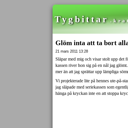
Tygbittar
.kra
Glöm inta att ta bort all
21 mars 2011 13:28
Släpar med mig och visar stolt upp det 
kassen river hon sig på en nål jag glömt. 
mer än att jag sprättar upp lämpliga söm
Vi projekterade lite på hennes ute-på-stan
jag släpade med seriekassen som egentli
hänga på kryckan inte en att stoppa kry