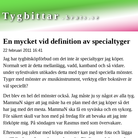
Tygbittar
.krats.se
En mycket vid definition av specialtyger
22 februari 2011 16:41
Jag har tygbitsköpförbud om det inte är specialtyger jag köper.
Normalt sett är detta mellanlägg, vadd, kantband och så vidare.
under syfestivalen utökades detta med tyger med speciella mönster.
Tyger med mönster av musikinstrument, verktyg eller bokstäver är
väl speciellt?
Det blev en hel del mönster också. Jag måste ju sy något av alla tyg.
MammaN säger att jag måste ha en plan med det jag köper så det
har jag med det mesta. MammaN ska få en syväska och en sykorg.
För säkert skull var hon med på fredag för att bevaka att jag inte
förköpte mig. På söndagen var Rasmus med som övervakare.
Eftersom jag jobbar med köpta mönster kan jag inte fota och lägga