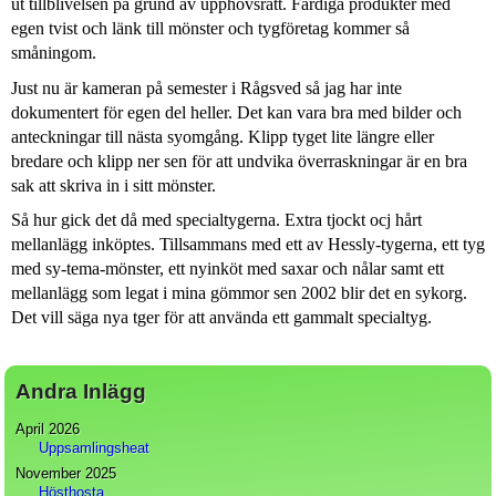
ut tillblivelsen på grund av upphovsrätt. Färdiga produkter med
egen tvist och länk till mönster och tygföretag kommer så
småningom.
Just nu är kameran på semester i Rågsved så jag har inte
dokumentert för egen del heller. Det kan vara bra med bilder och
anteckningar till nästa syomgång. Klipp tyget lite längre eller
bredare och klipp ner sen för att undvika överraskningar är en bra
sak att skriva in i sitt mönster.
Så hur gick det då med specialtygerna. Extra tjockt ocj hårt
mellanlägg inköptes. Tillsammans med ett av Hessly-tygerna, ett tyg
med sy-tema-mönster, ett nyinköt med saxar och nålar samt ett
mellanlägg som legat i mina gömmor sen 2002 blir det en sykorg.
Det vill säga nya tger för att använda ett gammalt specialtyg.
Andra Inlägg
April 2026
Uppsamlingsheat
November 2025
Hösthosta