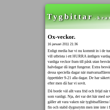
Tygbittar
.kra
Ox-veckor.
16 januari 2011 21:36
Enligt media har vi nu kommit in i de t
vill utbrista i ett
HURRA
äntligen varda
vanliga veckor fram till påsk utan besvä
halvdagar då inget fungerar. Extra besvär
dessa speciella dagar när matvaruaffären h
öppettider 9-21 alla dagar. De har säker
efter men då har vi sovit.
Då borde väl allt vara frid och fröjd när
som vanligt. Nja, det var det här med s
gäller att vara vaken när tygbitsaffärena 
fin och stabil dygnsrytm men inte inte i 