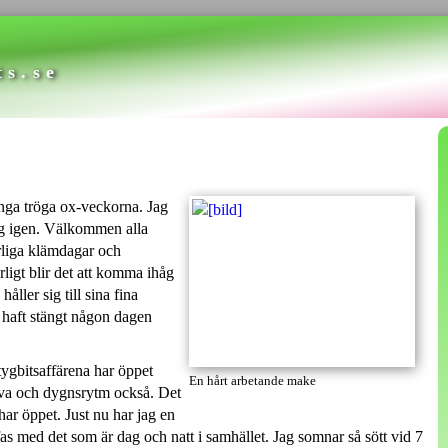
ts.se
unga tröga ox-veckorna. Jag
g igen. Välkommen alla
rliga klämdagar och
ligt blir det att komma ihåg
åller sig till sina fina
t haft stängt någon dagen
 tygbitsaffärena har öppet
En hårt arbetande make
ova och dygnsrytm också. Det
har öppet. Just nu har jag en
fas med det som är dag och natt i samhället. Jag somnar så sött vid 7