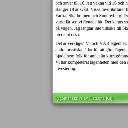
och sover till 16. Att vakna vid 16 och hi
stänger 18 är svårt. Vissa favoritaffärer 
Farsta, Skärholmen och Sundbyberg. Det k
varit där sen vi flyttade hit. Det känns
på vägen. Jag längtar inte tillbaka till S
breda ut oss i.
Det är verkligen VI och
VÅR
lägenhet. 
andra mystiska lådor för att göra lägenh
bjuda hem folk för annat än kurragömma bla
Vi har kompleterat lägenheten med den s
investering.
Tygbittar skrivs av Katarina Kaj.