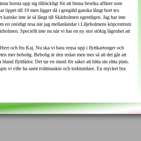
nna borsta upp sig tillräckligt för att hinna besöka affärer som
har öppet till 19 men ligger då i gengäld ganska långt bort tex
anske inte är så långt till Skärholmen egentligen. Jag har inte
 som en onödigt resa när jag mellanlandar i Liljeholmens köpcentrum
kärholmen. Speciellt inte nu när vi har en ny stor stökig lägenhet att
Herr och fru Kaj. Nu ska vi bara rensa upp i flyttkartonger och
eten mer bebolig. Bebolig är den redan men mer så att det går att
nd flyttlådor. Det tar en stund för saker att hitta sin rätta plats.
pis vi ville ha samt tvättmaskin och torktumlare. En mycket bra