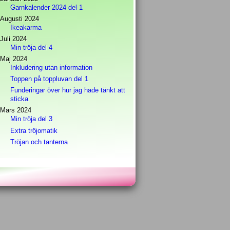
Garnkalender 2024 del 1
Augusti 2024
Ikeakarma
Juli 2024
Min tröja del 4
Maj 2024
Inkludering utan information
Toppen på toppluvan del 1
Funderingar över hur jag hade tänkt att
sticka
Mars 2024
Min tröja del 3
Extra tröjomatik
Tröjan och tanterna