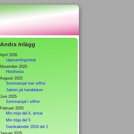
Andra Inlägg
April 2026
Uppsamlingsheat
November 2025
Hösthosta
Augusti 2025
Sommarsjal mer siffror
Jakten på handduken
Juni 2025
Sommarsjal i siffror
Februari 2025
Min tröja del 6, ärmar
Min tröja del 5
Garnkalender 2024 del 2
Januari 2025