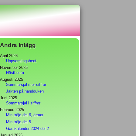
Andra Inlägg
April 2026
Uppsamlingsheat
November 2025
Hösthosta
Augusti 2025
Sommarsjal mer siffror
Jakten på handduken
Juni 2025
Sommarsjal i siffror
Februari 2025
Min tröja del 6, ärmar
Min tröja del 5
Garnkalender 2024 del 2
Januari 2025