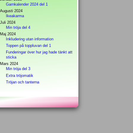
Garnkalender 2024 del 1
Augusti 2024
Ikeakarma
Juli 2024
Min tröja del 4
Maj 2024
Inkludering utan information
Toppen på toppluvan del 1
Funderingar över hur jag hade tänkt att
sticka
Mars 2024
Min tröja del 3
Extra tröjomatik
Tröjan och tanterna