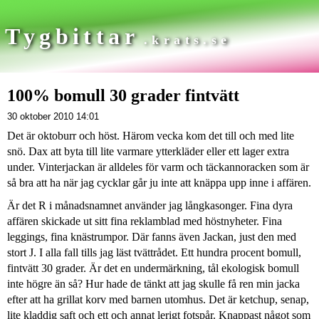
Tygbittar
.krats.se
100% bomull 30 grader fintvätt
30 oktober 2010 14:01
Det är oktoburr och höst. Härom vecka kom det till och med lite
snö. Dax att byta till lite varmare ytterkläder eller ett lager extra
under. Vinterjackan är alldeles för varm och täckannoracken som är
så bra att ha när jag cycklar går ju inte att knäppa upp inne i affären.
Är det R i månadsnamnet använder jag långkasonger. Fina dyra
affären skickade ut sitt fina reklamblad med höstnyheter. Fina
leggings, fina knästrumpor. Där fanns även Jackan, just den med
stort J. I alla fall tills jag läst tvättrådet. Ett hundra procent bomull,
fintvätt 30 grader. Är det en undermärkning, tål ekologisk bomull
inte högre än så? Hur hade de tänkt att jag skulle få ren min jacka
efter att ha grillat korv med barnen utomhus. Det är ketchup, senap,
lite kladdig saft och ett och annat lerigt fotspår. Knappast något som